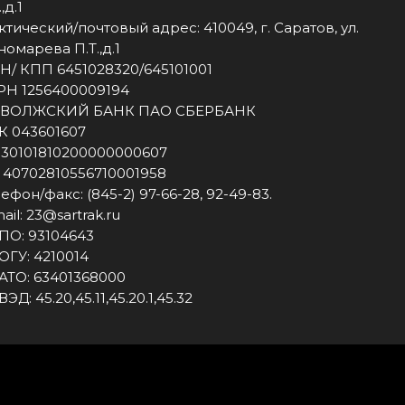
,д.1
тический/почтовый адрес: 410049, г. Саратов, ул.
омарева П.Т.,д.1
Н/ КПП 6451028320/645101001
РН 1256400009194
ВОЛЖСКИЙ БАНК ПАО СБЕРБАНК
К 043601607
с 30101810200000000607
с 40702810556710001958
ефон/факс: (845-2) 97-66-28, 92-49-83.
ail: 23@sartrak.ru
ПО: 93104643
ОГУ: 4210014
АТО: 63401368000
ЭД: 45.20,45.11,45.20.1,45.32