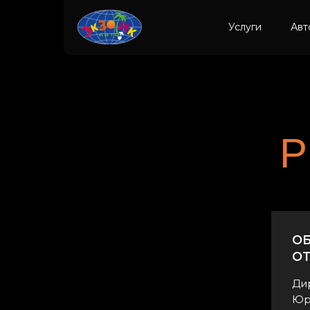
Услуги
Авт
Р
О
ОТ
Ди
Юри