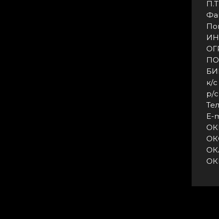
П.Т.
Фак
Пон
ИН
ОГ
ПО
БИ
к/
р/
Тел
E-m
ОК
ОК
ОК
ОКВ